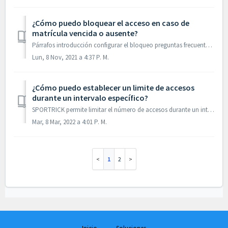
¿Cómo puedo bloquear el acceso en caso de
matrícula vencida o ausente?
Párrafos introducción configurar el bloqueo preguntas frecuentes 1. Introducción SPORTRICK permite configurar las reglas del control de acceso para i...
Lun, 8 Nov, 2021 a 4:37 P. M.
¿Cómo puedo establecer un limite de accesos
durante un intervalo específico?
SPORTRICK permite limitar el número de accesos durante un intervalo específico. Esta opción solo es aplicable para los clientes con un multipack asociado a ...
Mar, 8 Mar, 2022 a 4:01 P. M.
1
2