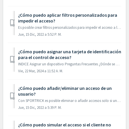
¿Cómo puedo aplicar filtros personalizados para
impedir el acceso?
Es posible crear filtros personalizados para impedir el acceso a las personas con estos filtros (etiquetas) en su perfil de usuario. Primero hay que crear...
Jue, 15 Dic, 2022 a 5:52 P. M.
¿Cómo puedo asignar una tarjeta de identificación
para el control de acceso?
INDICE Asignar un dispositivo Preguntas Frecuentes ¿Dónde se guardan los datos relativos a la tarjeta del cliente? ¿Puedo cargarle al cliente el coste...
Vie, 22 Mar, 2024 a 11:52 A. M.
¿Cómo puedo añadir/eliminar un acceso de un
usuario?
Con SPORTRICK es posible eliminar o añadir accesos solo si un cliente tiene un multipack. Además, el acceso solo se puede registrar en el día corrient...
Jue, 15 Dic, 2022 a 5:39 P. M.
¿Cómo puedo simular el acceso si el cliente no