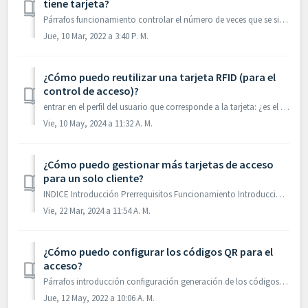
tiene tarjeta?
Párrafos funcionamiento controlar el número de veces que se simuló un acceso sin tarjeta para un cliente establecer un límite para el registro del acces...
Jue, 10 Mar, 2022 a 3:40 P. M.
¿Cómo puedo reutilizar una tarjeta RFID (para el
control de acceso)?
entrar en el perfil del usuario que corresponde a la tarjeta: ¿es el usuario conocido? para abrir su perfil hacer clic en Front Office y luego en el nombr...
Vie, 10 May, 2024 a 11:32 A. M.
¿Cómo puedo gestionar más tarjetas de acceso
para un solo cliente?
INDICE Introducción Prerrequisitos Funcionamiento Introducción Esta opción permite asignar a un usuario más de una tarjeta de proximidad y es e...
Vie, 22 Mar, 2024 a 11:54 A. M.
¿Cómo puedo configurar los códigos QR para el
acceso?
Párrafos introducción configuración generación de los códigos QR desde el E-Commerce personalizar la duración del código QR para el acceso 1. Introdu...
Jue, 12 May, 2022 a 10:06 A. M.