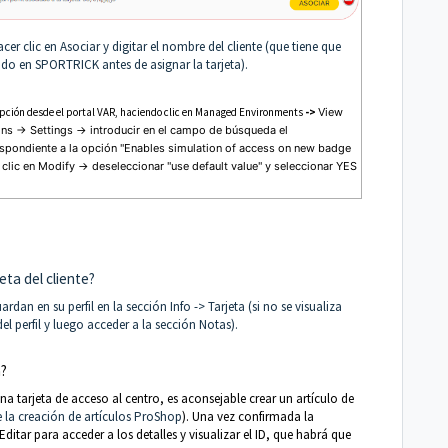
cer clic en Asociar y digitar el nombre del cliente (que tiene que
rado en SPORTRICK antes de asignar la tarjeta).
opción desde el portal VAR, haciendo clic en Managed Environments
->
View
ns -> Settings -> introducir en el campo de búsqueda el
spondiente a la opción "
Enables simulation of access on new badge
 clic en Modify -> deseleccionar "use default value" y seleccionar YES
eta del cliente?
ardan en su perfil en la sección Info -> Tarjeta (si no se visualiza
el perfil y luego acceder a la sección Notas).
a?
na tarjeta de acceso al centro, es aconsejable crear un artículo de
 la creación de artículos ProShop
). Una vez confirmada la
Editar para acceder a los detalles y visualizar el ID, que habrá que