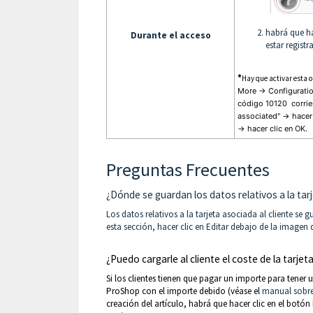
habrá que ha
Durante el acceso
estar regist
*
Hay que activar esta 
More -> Configuratio
código
10120
corrie
associated
" -> hacer
-> hacer clic en OK.
Preguntas Frecuentes
¿Dónde se guardan los datos relativos a la tarj
Los datos relativos a la tarjeta asociada al cliente se gu
esta sección, hacer clic en Editar debajo de la imagen d
¿Puedo cargarle al cliente el coste de la tarjet
Si los clientes tienen que pagar un importe para tener u
ProShop con el importe debido (véase el
manual sobre
creación del artículo, habrá que hacer clic en el botón 