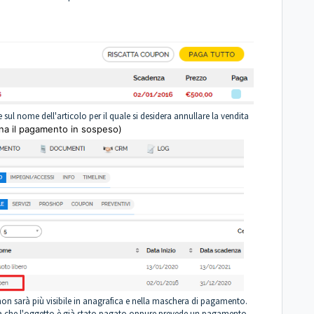
sul nome dell'articolo per il quale si desidera annullare la vendita
na il pagamento in sospeso)
o non sarà più visibile in anagrafica e nella maschera di pagamento.
ica che l'oggetto è già stato pagato oppure prevede un pagamento