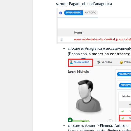
sezione Pagamento dell'anagrafica
cliccare su Anagrafica e successivamente 
(l'icona con l
a monetina contrasseg
cliccare su Azioni -> Elimina. L'articol
Se non compare il tasto elimina signif