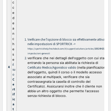
c
c
e
d
e
a
n
c
Verificare che l'opzione di blocco sia effettivamente attiva
h
nelle impostazioni di SPORTRICK ->
e
https://sportrickhelp.freshdesk.com/it/support/solutions/articles/1000249425-
impostazioni-generali
s
verificare che nei dettagli dell'oggetto con cui sta
e
entrando la persona sia abilitata la richiesta di
il
4
Certificato Medico/Agonistico valido
(nella pianificazione
su
dell'oggetto, quindi il corso o il modello accesso
o
associato al multipack, verificare che sia
C
contrassegnata la casella di controllo del
e
Certificato).
Assicurarsi inoltre che il cliente non
rt
abbia un altro oggetto che permette l'accesso
if
senza richiesta di blocco.
ic
a
t