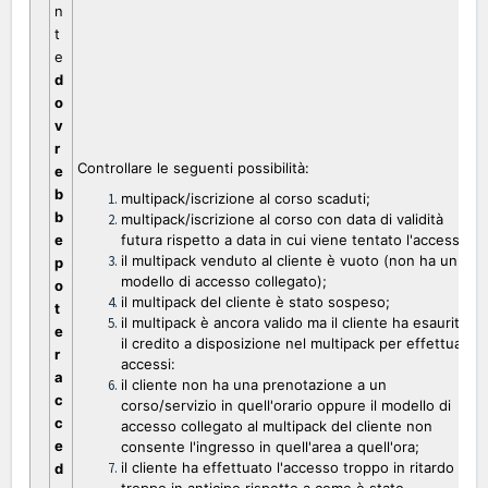
n
t
e
d
o
v
r
Controllare le seguenti possibilità:
e
b
multipack/iscrizione al corso scaduti;
b
multipack/iscrizione al corso con data di validità
e
futura rispetto a data in cui viene tentato l'accesso;
il multipack venduto al cliente è vuoto (non ha un
p
modello di accesso collegato);
o
il multipack del cliente è stato sospeso;
t
il multipack è ancora valido ma il cliente ha esaurito
e
il credito a disposizione nel multipack per effettuare
r
accessi:
a
il cliente non ha una prenotazione a un
c
corso/servizio in quell'orario oppure il modello di
c
accesso collegato al multipack del cliente non
e
consente l'ingresso in quell'area a quell'ora;
il cliente ha effettuato l'accesso troppo in ritardo o
d