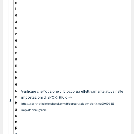
n
t
e
a
c
c
e
d
e
a
n
c
h
e
s
Verificare che l'opzione di blocco sia effettivamente attiva nelle
e
impostazioni di SPORTRICK ->
3
h
https://sportrickhelp.freshdesk.com/it/support/solutions/articles/1000249425-
a
impostazioni-generali
u
n
P