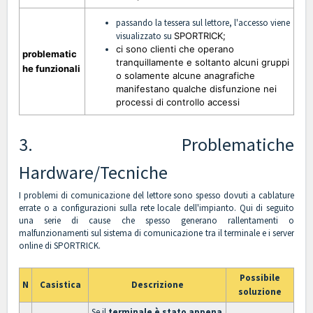
passando la tessera sul lettore, l'accesso viene
visualizzato su
SPORTRICK;
ci sono clienti che operano
problematic
tranquillamente e soltanto alcuni gruppi
he funzionali
o solamente alcune anagrafiche
manifestano qualche disfunzione nei
processi di controllo accessi
3. Problematiche
Hardware/Tecniche
I problemi di comunicazione del lettore sono spesso dovuti a cablature
errate o a configurazioni sulla rete locale dell'impianto. Qui di seguito
una serie di cause che spesso generano rallentamenti o
malfunzionamenti sul sistema di comunicazione tra il terminale e i server
online di SPORTRICK.
Possibile
N
Casistica
Descrizione
soluzione
Se il
terminale è stato appena