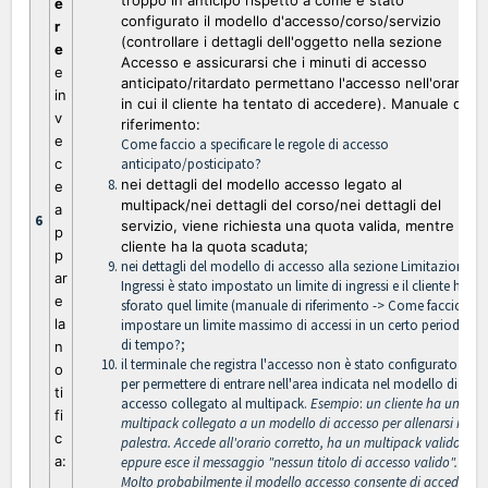
troppo in anticipo rispetto a come è stato
e
configurato il modello d'accesso/corso/servizio
r
(controllare i dettagli dell'oggetto nella sezione
e
Accesso e assicurarsi che i minuti di accesso
e
anticipato/ritardato permettano l'accesso nell'orario
in
in cui il cliente ha tentato di accedere). Manuale di
v
riferimento:
e
Come faccio a specificare le regole di accesso
c
anticipato/posticipato?
nei dettagli del modello accesso legato al
e
multipack/nei dettagli del corso/nei dettagli del
a
6
servizio, viene richiesta una quota valida, mentre il
p
cliente ha la quota scaduta;
p
nei dettagli del modello di accesso alla sezione Limitazione
ar
Ingressi è stato impostato un limite di ingressi e il cliente ha
e
sforato quel limite (manuale di riferimento ->
Come faccio a
la
impostare un limite massimo di accessi in un certo periodo
di tempo?
;
n
il terminale che registra l'accesso non è stato configurato
o
per permettere di entrare nell'area indicata nel modello di
ti
accesso collegato al multipack.
Esempio
:
un cliente ha un
fi
multipack collegato a un modello di accesso per allenarsi in
c
palestra. Accede all'orario corretto, ha un multipack valido,
a:
eppure esce il messaggio "nessun titolo di accesso valido".
Molto probabilmente il modello accesso consente di accedere