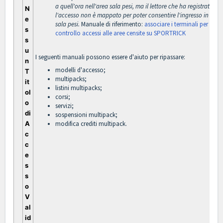
a quell'ora nell'area sala pesi, ma il lettore che ha registrato
N
l'accesso non è mappato per poter consentire l'ingresso in
e
sala pesi.
Manuale di riferimento:
associare i terminali per il
s
controllo accessi alle aree censite su SPORTRICK
s
u
I seguenti manuali possono essere d'aiuto per ripassare:
n
modelli d'accesso
;
T
multipacks
;
it
listini multipacks
;
ol
corsi
;
o
servizi
;
di
sospensioni multipack
;
A
modifica crediti multipack
.
c
c
e
s
s
o
V
al
id