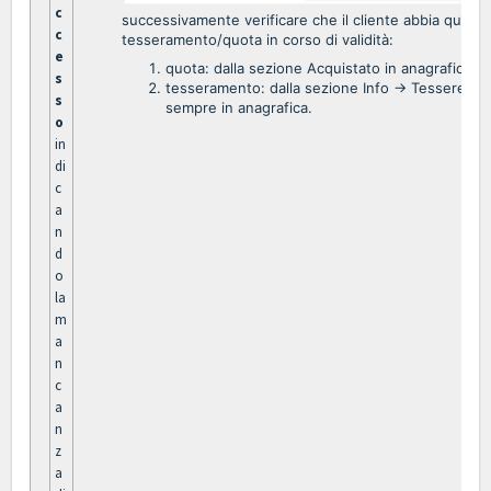
c
successivamente verificare che il cliente abbia quel
c
tesseramento/quota in corso di validità:
e
quota: dalla sezione Acquistato in anagrafica;
s
tesseramento: dalla sezione Info -> Tessere,
s
sempre in anagrafica.
o
in
di
c
a
n
d
o
la
m
a
n
c
a
n
z
a