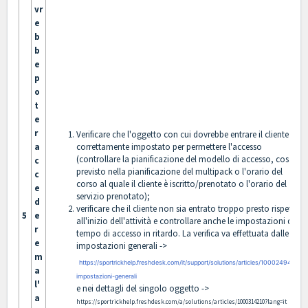
vr
e
b
b
e
p
o
t
e
r
Verificare che l'oggetto con cui dovrebbe entrare il cliente sia
a
correttamente impostato per permettere l'accesso
(controllare la pianificazione del modello di accesso, cosa è
c
previsto nella pianificazione del multipack o l'orario del
c
corso al quale il cliente è iscritto/prenotato o l'orario del
e
servizio prenotato);
d
verificare che il cliente non sia entrato troppo presto rispetto
5
e
all'inizio dell'attività e controllare anche le impostazioni di
r
tempo di accesso in ritardo. La verifica va effettuata dalle
e
impostazioni generali ->
m
https://sportrickhelp.freshdesk.com/it/support/solutions/articles/1000249425-
a
impostazioni-generali
l'
e nei dettagli del singolo oggetto ->
a
https://sportrickhelp.freshdesk.com/a/solutions/articles/1000314210?lang=it