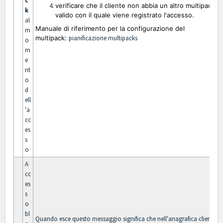
c
verificare che il cliente non abbia un altro multipack
k
valido con il quale viene registrato l'accesso.
al
Manuale di riferimento per la configurazione del
m
multipack:
pianificazione multipacks
o
m
e
nt
o
d
ell
'a
cc
es
s
o
A
cc
es
s
o
bl
Quando esce questo messaggio significa che nell'anagrafica cliente