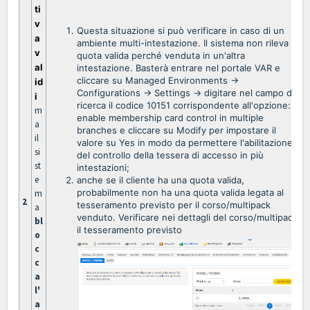
ti
v
Questa situazione si può verificare in caso di un
a
ambiente multi-intestazione. Il sistema non rileva la
v
quota valida perché venduta in un'altra
al
intestazione. Basterà entrare nel portale VAR e
cliccare su Managed Environments ->
id
Configurations -> Settings -> digitare nel campo di
i
ricerca il codice 10151 corrispondente all'opzione:
m
enable membership card control in multiple
a
branches e cliccare su Modify per impostare il
il
valore su Yes in modo da permettere l'abilitazione
si
del controllo della tessera di accesso in più
st
intestazioni;
e
anche se il cliente ha una quota valida,
probabilmente non ha una quota valida legata al
m
2
tesseramento previsto per il corso/multipack
a
venduto. Verificare nei dettagli del corso/multipack
bl
il tesseramento previsto
o
c
c
a
l'
a