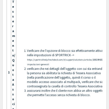
T
e
s
s
e
r
a
m
e
n
t
Verificare che l'opzione di blocco sia effettivamente attiva
nelle impostazioni di SPORTRICK ->
o/
Q
https://sportrickhelp.freshdesk.com/it/support/solutions/articles/1000249425-
u
impostazioni-generali
verificare che nei dettagli dell'oggetto con cui sta entrando
o
1
la persona sia abilitata la richiesta di Tessera Associativa
t
(nella pianificazione dell'oggetto, quindi il corso o il
a
modello accesso associato al multipack, verificare che sia
A
contrassegnata la casella di controllo Tessera Associativa).
s
assicurarsi inoltre che il cliente non abbia un altro oggetto
s
che permette l'accesso senza richiesta di blocco.
o
ci
a