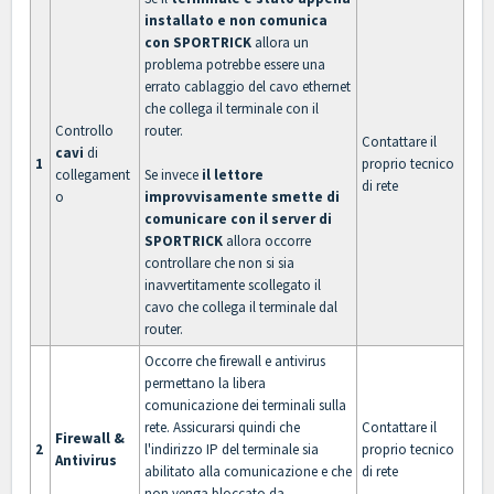
installato e non comunica
con SPORTRICK
allora un
problema potrebbe essere una
errato cablaggio del cavo ethernet
che collega il terminale con il
Controllo
router.
Contattare il
cavi
di
1
proprio tecnico
collegament
Se invece
il lettore
di rete
o
improvvisamente smette di
comunicare con il server di
SPORTRICK
allora occorre
controllare che non si sia
inavvertitamente scollegato il
cavo che collega il terminale dal
router.
Occorre che firewall e antivirus
permettano la libera
comunicazione dei terminali sulla
rete. Assicurarsi quindi che
Contattare il
Firewall &
2
l'indirizzo IP del terminale sia
proprio tecnico
Antivirus
abilitato alla comunicazione e che
di rete
non venga bloccato da