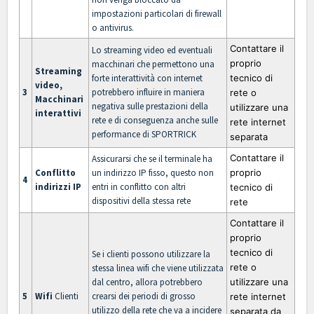
impostazioni particolari di firewall
o antivirus.
Contattare il
Lo streaming video ed eventuali
proprio
macchinari che permettono una
Streaming
forte interattività con internet
tecnico di
video,
3
potrebbero influire in maniera
rete o
Macchinari
negativa sulle prestazioni della
utilizzare una
interattivi
rete e di conseguenza anche sulle
rete internet
performance di SPORTRICK
separata
Contattare il
Assicurarsi che se il terminale ha
Conflitto
un indirizzo IP fisso, questo non
proprio
4
indirizzi IP
entri in conflitto con altri
tecnico di
dispositivi della stessa rete
rete
Contattare il
proprio
tecnico di
Se i clienti possono utilizzare la
rete o
stessa linea wifi che viene utilizzata
dal centro, allora potrebbero
utilizzare una
5
Wifi
Clienti
crearsi dei periodi di grosso
rete internet
utilizzo della rete che va a incidere
separata da