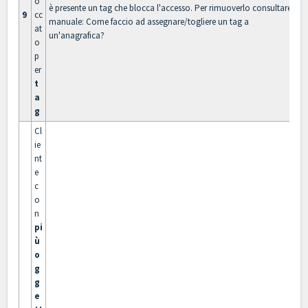
o
è presente un tag che blocca l'accesso. Per rimuoverlo consultare il
9
cc
manuale:
Come faccio ad assegnare/togliere un tag a
at
un'anagrafica?
o
p
er
t
a
g
Cl
ie
nt
e
c
o
n
pi
ù
o
g
g
e