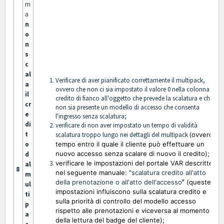
m
a
n
o
n
s
c
al
Verificare di aver pianificato correttamente il multipack,
a
ovvero che non ci sia impostato il valore 0 nella colonna
il
credito di fianco all'oggetto che prevede la scalatura e che
cr
non sia presente un modello di accesso che consenta
e
l'ingresso senza scalatura;
di
verificare di non aver impostato un tempo di validità
t
scalatura troppo lungo nei dettagli del multipack
(
ovvero il
o
tempo entro il quale il cliente può effettuare un
nuovo accesso senza scalare di nuovo il credito);
d
verificare le impostazioni del portale VAR descritte
al
8
nel seguente manuale: "
scalatura credito all'atto
m
della prenotazione o all'atto dell'accesso
"
(queste
ul
impostazioni influiscono sulla scalatura credito e
ti
sulla priorità di controllo del modello accesso
p
rispetto alle prenotazioni e viceversa al momento
a
della lettura del badge del cliente);