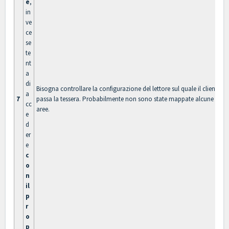
e
,
in
ve
ce
se
te
nt
a
di
Bisogna controllare la configurazione del lettore sul quale il cliente
a
7
passa la tessera. Probabilmente non sono state mappate alcune
cc
aree.
e
d
er
e
c
o
n
il
p
r
o
p