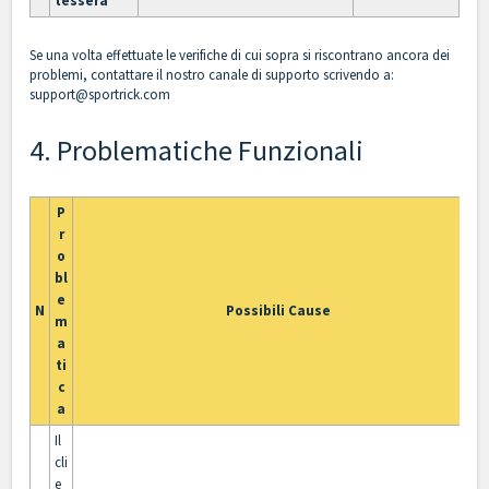
tessera
Se una volta effettuate le verifiche di cui sopra si riscontrano ancora dei
problemi, contattare il nostro canale di supporto scrivendo a:
support@sportrick.com
4. Problematiche Funzionali
P
r
o
bl
e
N
Possibili Cause
m
a
ti
c
a
Il
cli
e