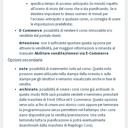
specifica tempo di accesso anticipato
(in minuti) rispetto
all'orario di inizio del corso che si sta pianificando. Se si
desidera impostare lo stesso numero di minuti per
l'accesso anticipato a qualsiasi corso, si consiglia di usare
le impostazioni predefinite;
E-Commerce
: possibilità di rendere il corso rinnovabile e/o
vendibile dal portale clienti.
Attenzione
: non è sufficiente spuntare questa opzione per
attivare la vendibilità, per maggiori informazioni si rimanda al
manuale:
Abilitare vendite/rinnovi via E-Commerce
Opzioni secondarie
note
:
possibilità di inserimento note sul corso. Queste note
possono essere utilizzate nella stampa della ricevuta o sulle
stampe per gli istruttori e verranno visualizzate anche in fase di
vendita.
archiviato
: possibilità di creare i corsi come già archiviati. In
questo modo NON sarà possibile venderli e nemmeno prenotarli
dalle maschere di Front Office ed E-Commerce. Questa opzione
serve solo ai fini di creare uno storico corsi oppure per terminare
la programmazione senza permettere nel frattempo che i corsi
siano disponibili per la vendita/prenotazione. Una volta
terminata tutta la pianificazione si potrà eventualmente
disarchiviarli dalla maschera di
Riepilogo Corsi
;