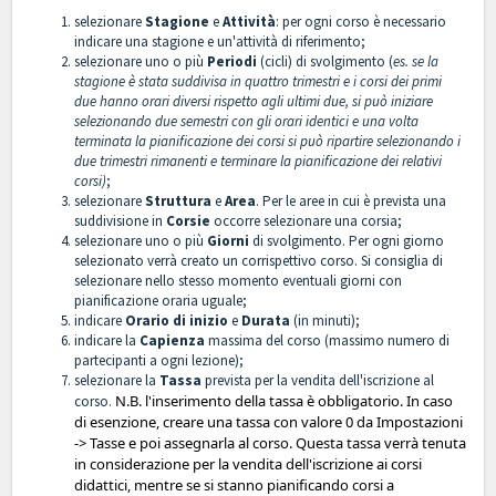
selezionare
Stagione
e
Attività
: per ogni corso è necessario
indicare una stagione e un'attività di riferimento;
selezionare uno o più
Periodi
(cicli) di svolgimento (
es. se la
stagione è stata suddivisa in quattro trimestri e i corsi dei primi
due hanno orari diversi rispetto agli ultimi due, si può iniziare
selezionando due semestri con gli orari identici e una volta
terminata la pianificazione dei corsi si può ripartire selezionando i
due trimestri rimanenti e terminare la pianificazione dei relativi
corsi)
;
selezionare
Struttura
e
Area
. Per le aree in cui è prevista una
suddivisione in
Corsie
occorre selezionare una corsia;
selezionare uno o più
Giorni
di svolgimento. Per ogni giorno
selezionato verrà creato un corrispettivo corso. Si consiglia di
selezionare nello stesso momento eventuali giorni con
pianificazione oraria uguale;
indicare
Orario di inizio
e
Durata
(in minuti);
indicare la
Capienza
massima del corso (massimo numero di
partecipanti a ogni lezione);
selezionare la
Tassa
prevista per la vendita dell'iscrizione al
N.B. l'inserimento della tassa è obbligatorio. In caso
corso.
di esenzione, creare una tassa con valore 0 da Impostazioni
-> Tasse e poi assegnarla al corso. Questa tassa verrà tenuta
in considerazione per la vendita dell'iscrizione ai corsi
didattici, mentre se si stanno pianificando corsi a