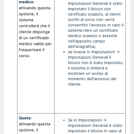
medico:
Impostazioni Generali è stato
attivando questa
impostato il blocco con
opzione, il
certificato scaduto, ai clienti
iscritti al corso non verrà
sistema
consentito l'accesso in caso il
controllerà che il
sistema rilevi un certificato
cliente disponga
medico scaduto o assente
di un certificado
nell'apposito campo
medico valido per
dell'anagrafica;
dur
frequentare il
se invece in Impostazioni ->
abb
corso.
Impostazioni Generali il
att
blocco non è stato impostato,
Man
il sistema si limiterà a
Con
mostrare un avviso al
momento dell'accesso del
ric
cliente.
"Wh
cer
-> 
def
OK.
Quota:
Per
Se in Impostazioni ->
attivando questa
Impostazioni Generali è stato
opzione, il
impostato il blocco in caso di