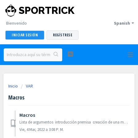
SPORTRICK
Bienvenido
Spanish
INICIAR SESIÓN
REGÍSTRESE
Inicio
VAR
Macros
Macros
Lista de argumentos introducción premisa creación de una macro paso 1: lista de selección paso 2: programación de las macros paso 2.1 parámetros ...
Vie, 4 Mar, 2022 a 3:08 P. M.