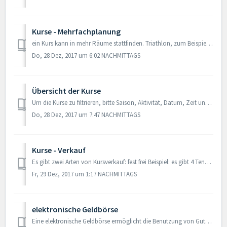
Kurse - Mehrfachplanung
ein Kurs kann in mehr Räume stattfinden. Triathlon, zum Beispiel, kann in dem Schwimmbecken und auch in der Rennstrecke stattfinden, so kann man zwei Räume ...
Do, 28 Dez, 2017 um 6:02 NACHMITTAGS
Übersicht der Kurse
Um die Kurse zu filtrieren, bitte Saison, Aktivität, Datum, Zeit und Tags auswählen. Es ist möglich nur einen Filter auszuwählen oder mehr (z.B. Saison und...
Do, 28 Dez, 2017 um 7:47 NACHMITTAGS
Kurse - Verkauf
Es gibt zwei Arten von Kursverkauf: fest frei Beispiel: es gibt 4 Tennis Kurse in der Planung. Man kann den Montagkurs nur mit dem Mittwochkurs verk...
Fr, 29 Dez, 2017 um 1:17 NACHMITTAGS
elektronische Geldbörse
Eine elektronische Geldbörse ermöglicht die Benutzung von Guthaben, um Dienste/Aktivitäten zu kaufen. nach dem Namen der elektronischen Geldbörse, muss...